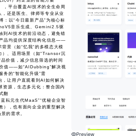
生成式UI）到企业的智能方案
aaS），平台覆盖AI技术的全生命周
队，还是医生、律师等专业从业
脉搏：以“今日最新产品”为核心标
5音乐生成、Gemini2.5驱
间接触到AI技术的前沿动态，避免错
个产品均提供深度结构化信息——
技术背景（如“忆我”的多模态大模
）、适用场景（如“Transor沉
产品价值，减少信息筛选的时间
——如“AIDubbing”解决视
服务的“智能化升级”需
化鸿沟，让用户直观看到AI如何解决
全球资源，生态多元化：整合国内
浸式翻
（如“蓝耘元生代MaaS”“优秘企业智
私教），也有面向企业的重型解决
场景的需求。
Preview