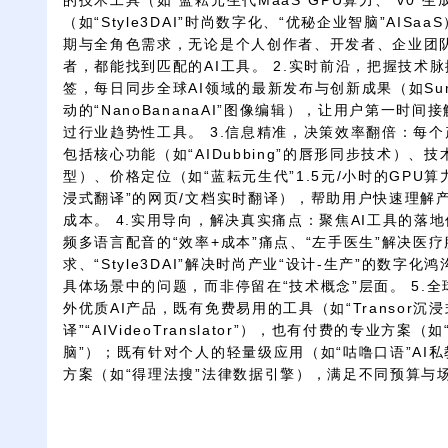
的技术工具（如“蓝耘元生代MaaS”GPU算力、“v0”
（如“Style3DAI”时尚数字化、“优秘企业智脑”AIS
期与全角色需求，无论是个人创作者、开发者、企业团
者，都能找到匹配的AI工具。 2.实时前沿，把握技术
签，每日同步全球AI领域的最新发布与创新成果（如SunoV
动的“NanoBananaAI”图像编辑），让用户第一时
过行业趋势性工具。 3.信息精准，决策效率翻倍：每
包括核心功能（如“AIDubbing”的唇形同步技术）、
型）、价格定位（如“蓝耘元生代”1.5元/小时的GPU算力
浸式翻译”的网页/文档实时翻译），帮助用户快速理解
成本。 4.实用导向，解决真实痛点：聚焦AI工具的落地价值
频多语言配音的“效率+成本”痛点、“左手医生”解决医疗
求、“Style3DAI”解决时尚产业“设计-生产”的数字
具体场景中的问题，而非停留在“技术概念”层面。 5.
外优质AI产品，既有免费易用的工具（如“Transor沉
译”“AIVideoTranslator”），也有付费的专业方案
脑”）；既有针对个人的轻量级应用（如“咕噜口语”AI
方案（如“得理法搜”法律数据引擎），满足不同预算与