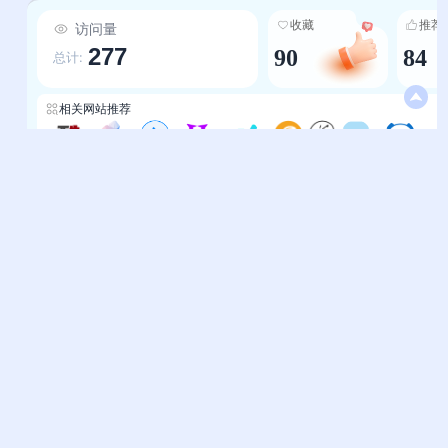
收藏
推荐
访问量
277
90
84
总计:
相关网站推荐
阿酷导航
天天导航
维度导航
GOYOII
泥巴导航-生活导航
E导航
资源网
柒导航
COOL全能导航
帮助中心
站长通道
问题反馈
站点提交
服务条款
关于我们
隐私政策
联系我们
友情链接
妙易典
上班人导航
花猫导航
神马AI导航
办公人导航
终极导航