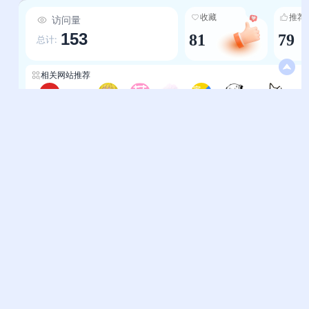
内容干扰，收录资源均围绕动画、漫画、游戏及衍
收藏
推荐
访问量
生文化展开——既有国内热门的illusion中国汉化
153
81
79
组、绅士道，也有国外知名的
总计:
TokyoOtakuMode、Crunchyroll，精准匹配
ACG爱好者的核心兴趣； 4.全球资源整合，拓宽
相关网站推荐
选择空间：兼顾本土与海外优质ACG资源，既满足
二
用户对国内本土化内容（如好萌动漫、ACG宝库）
二次元-画萌二次元
CliCli
AcgnHub
翼萌导航
樱空导航
ACG宝盒
二刺螈导航
次元狗导航
的需求，也为追求海外ACG内容的用户提供便捷入
口（如Anime-Planet、MyAnimeList），让用户
轻松接触全球ACG文化。
帮助中心
站长通道
问题反馈
站点提交
服务条款
关于我们
隐私政策
联系我们
友情链接
妙易典
上班人导航
花猫导航
神马AI导航
办公人导航
终极导航