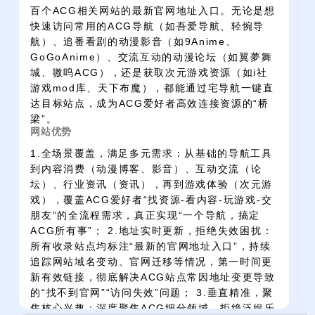
百个ACG相关网站的最新官网地址入口。无论是想
快速访问常用的ACG导航（如吾爱导航、轻惋导
航）、追番看剧的动漫影音（如9Anime、
GoGoAnime）、交流互动的动漫论坛（如翼夢舞
城、嗷呜ACG），还是获取次元游戏资源（如i社
游戏mod库、天下布魔），都能通过宅导航一键直
达目标站点，成为ACG爱好者高效连接资源的“桥
梁”。
网站优势
1.全场景覆盖，满足多元需求：从基础的导航工具
到内容消费（动漫博客、影音）、互动交流（论
坛）、行业资讯（资讯），再到游戏体验（次元游
戏），覆盖ACG爱好者“找资源-看内容-玩游戏-交
朋友”的全流程需求，真正实现“一个导航，搞定
ACG所有事”； 2.地址实时更新，拒绝失效困扰：
所有收录站点均标注“最新的官网地址入口”，持续
追踪网站域名变动、官网迁移等情况，第一时间更
新有效链接，彻底解决ACG站点常因地址变更导致
的“找不到官网”“访问失效”问题； 3.垂直精准，聚
焦核心兴趣：深度聚焦ACG细分领域，拒绝泛娱乐